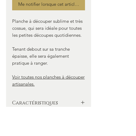
Me notifier lorsque cet article est disponible
Planche à découper sublime et très
cossue, qui sera idéale pour toutes
les petites découpes quotidiennes.
Tenant debout sur sa tranche
épaisse, elle sera également
pratique à ranger.
Voir toutes nos planches à découper
artisanales.
Caractéristiques
- Planche en Hêtre d’un seul tenant
Option possible
(sans collage)
- Taille 45 cm x 24,5 cm x 7 cm (sans la
- Possibilité de graver vos initiales,
poignée)