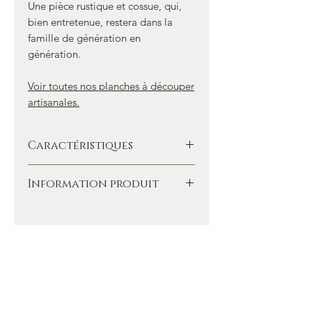
Une pièce rustique et cossue, qui,
bien entretenue, restera dans la
famille de génération en
génération.
Voir toutes nos planches à découper
artisanales.
Caractéristiques
- Planche en Bois de Frêne d’un seul
Information produit
tenant (sans collage)
- Taille 45 cm x 27 cm x 2,2 cm
- Un seul exemplaire
- Traitée à l’huile de pépins de raisin
bio
- Rigole pour le jus
- Poids 1,9 Kg