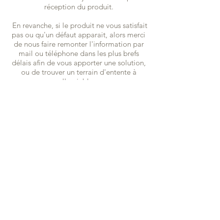
réception du produit.
En revanche, si le produit ne vous satisfait
pas ou qu'un défaut apparait, alors merci
de nous faire remonter l'information par
mail ou téléphone dans les plus brefs
délais afin de vous apporter une solution,
ou de trouver un terrain d'entente à
l'amiable.
Dans tous les cas, les frais de retours
seront à la charge du client.
Pour toute autre information, nous vous
préconisons de lire nos conditions
générales de vente.