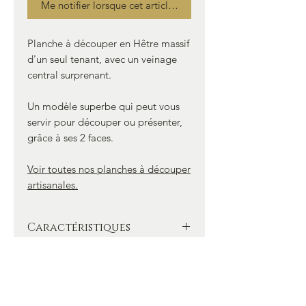
Me notifier lorsque cet article est disponible
Planche à découper en Hêtre massif
d'un seul tenant, avec un veinage
central surprenant.
Un modèle superbe qui peut vous
servir pour découper ou présenter,
grâce à ses 2 faces.
Voir toutes nos planches à découper
artisanales.
Caractéristiques
- Planche en Bois massif, essence
Option possible
Hêtre, d’un seul tenant (sans collage)
- Taille 45 cm x 27 cm x 4 cm
- Possibilité de graver vos initiales,
- Traitée à l’huile de pépins de raisin
Information produit
nom ou logo