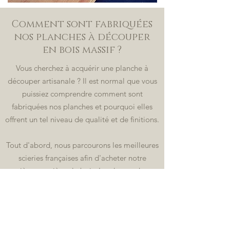
Comment sont fabriquées
nos planches à découper
en bois massif ?
Vous cherchez à acquérir une planche à
découper artisanale ? Il est normal que vous
puissiez comprendre comment sont
fabriquées nos planches et pourquoi elles
offrent un tel niveau de qualité et de finitions.
Tout d'abord, nous parcourons les meilleures
scieries françaises afin d'acheter notre
matière première : le bois. La plupart de nos
fournisseurs sont situés dans le centre de la
France. Nous avons à cœur d'utiliser un bois
100% français pour une qualité optimale.
Nous achetons des plots de bois qui font en